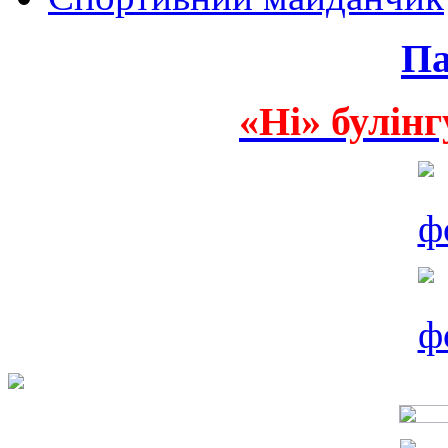
Па
«Ні» булінг