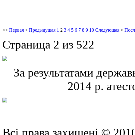
<<
Первая
<
Предыдущая
1
2
3
4
5
6
7
8
9
10
Следующая
>
Посл
Страница 2 из 522
За результатами державн
2014 р. атес
Всі права захищені © 201