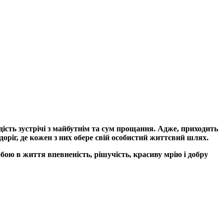
адість зустрічі з майбутнім та сум прощання. Адже, приходить
оріг, де кожен з них обере свій особистий життєвий шлях.
ою в життя впевненість, рішучість, красиву мрію і добру