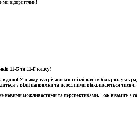
ними відкриттями!
ків 11-Б та 11-Г класу!
людини! У ньому зустрічаються світлі надії й біль розлуки, р
диться у різні напрямки та перед ними відкриваються тисячі д
е новими можливостями та перспективами. Тож візьміть з соб