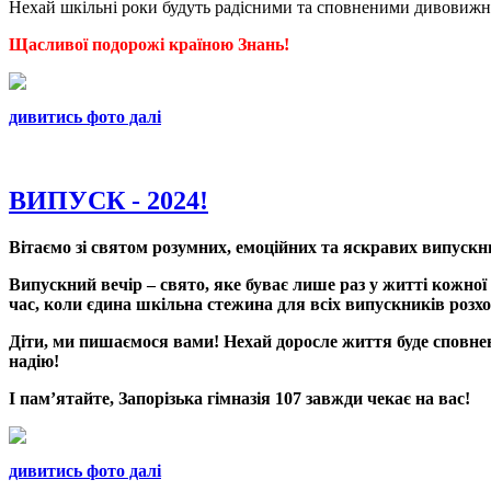
Нехай шкільні роки будуть радісними та сповненими дивовиж
Щасливої подорожі країною Знань!
дивитись фото далі
ВИПУСК - 2024!
Вітаємо зі святом розумних, емоційних та яскравих випускни
Випускний вечір – свято, яке буває лише раз у житті кожної 
час, коли єдина шкільна стежина для всіх випускників розхо
Діти, ми пишаємося вами! Нехай доросле життя буде сповнен
надію!
І памʼятайте, Запорізька гімназія 107 завжди чекає на вас!
дивитись фото далі