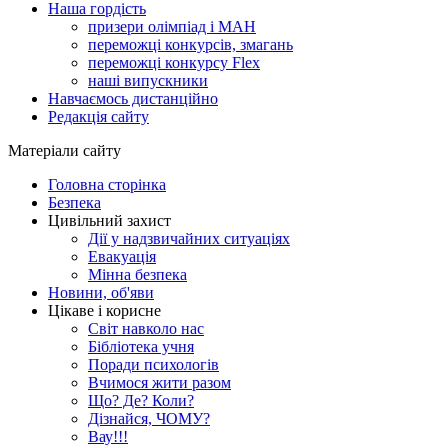
Наша гордість
призери олімпіад і МАН
переможці конкурсів, змагань
переможці конкурсу Flex
наші випускники
Навчаємось дистанційно
Редакція сайту
Матеріали сайту
Головна сторінка
Безпека
Цивільний захист
Дії у надзвичайних ситуаціях
Евакуація
Мінна безпека
Новини, об'яви
Цікаве і корисне
Світ навколо нас
Бібліотека учня
Поради психологів
Вчимося жити разом
Що? Де? Коли?
Дізнайся, ЧОМУ?
Вау!!!