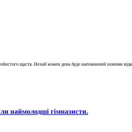
собистого щастя. Нехай кожен день буде наповнений новими від
или наймолодші гімназисти.