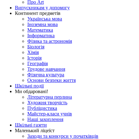
Про Art
Випускникам у допомогу
Континент предметів
Українська мова
Іноземна мова
Математика
Інформатика
Фізика та астрономія
Біологія
Хімія
Історія
Географія
Трудове навчання
Фізична культура
Основи безпеки життя
Шкільні події
Ми обдаровані!
Літературна перлина
Художня творчість
Публіцистика
Майстер-класи учнів
Наші захоплення
Шкільні газети
Маленький ліцеїст
Заходи та конкурси у початківців