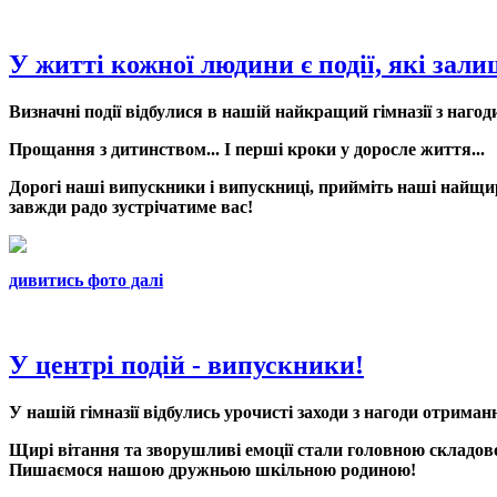
У житті кожної людини є події, які зали
Визначні події відбулися в нашій найкращий гімназії з наго
Прощання з дитинством... І перші кроки у доросле життя...
Дорогі наші випускники і випускниці, прийміть наші найщирі
завжди радо зустрічатиме вас!
дивитись фото далі
У центрі подій - випускники!
У нашій гімназії відбулись урочисті заходи з нагоди отриман
Щирі вітання та зворушливі емоції стали головною складовою
Пишаємося нашою дружньою шкільною родиною!