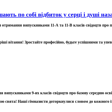
шають по собі відбиток у серці і душі на
ди отримання випускниками 11-А та 11-В класів свідоцтв про п
ші вітання! Зростайте професійно, будьте успішними та упевн
ня випускниками 9-их класів свідоцтв про базову середню осві
 свята! Наші гімназисти доторкнулися словом до кожного із п