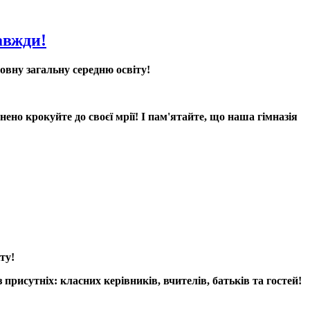
завжди!
овну загальну середню освіту!
ено крокуйте до своєї мрії! І пам'ятайте, що наша гімназія
ту!
рисутніх: класних керівників, вчителів, батьків та гостей!