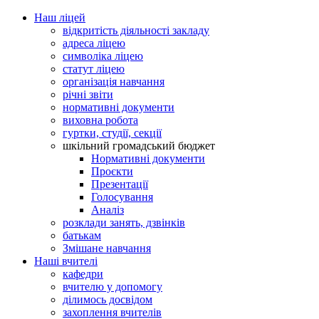
Наш ліцей
відкритість діяльності закладу
адреса ліцею
символіка ліцею
статут ліцею
організація навчання
річні звіти
нормативні документи
виховна робота
гуртки, студії, секції
шкільний громадський бюджет
Нормативні документи
Проєкти
Презентації
Голосування
Аналіз
розклади занять, дзвінків
батькам
Змішане навчання
Наші вчителі
кафедри
вчителю у допомогу
ділимось досвідом
захоплення вчителів