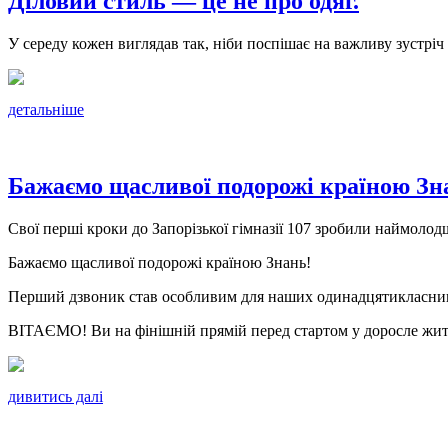
Діловий стиль — це не про одяг.
У середу кожен виглядав так, ніби поспішає на важливу зустріч
детальніше
Бажаємо щасливої подорожі країною Зн
Свої перші кроки до Запорізької гімназії 107 зробили наймолод
Бажаємо щасливої подорожі країною Знань!
Перший дзвоник став особливим для наших одинадцятикласникі
ВІТАЄМО! Ви на фінішній прямій перед стартом у доросле жит
дивитись далі