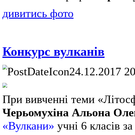
дивитись фото
Конкурс вулканів
24.12.2017 2
При вивченні теми «Літосф
Черьомухіна Альона Оле
«Вулкани»
учні 6 класів з