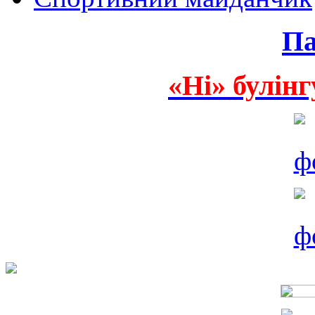
Па
«Ні» булінг