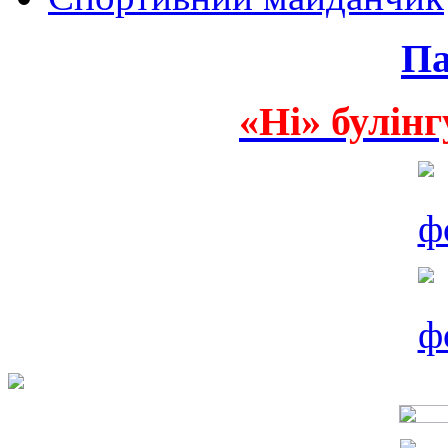
Па
«Ні» булінг