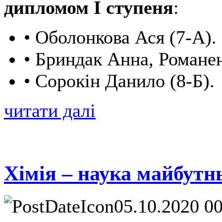
дипломом I ступеня
:
• Оболонкова Ася (7-А).
• Бриндак Анна, Романен
• Сорокін Данило (8-Б).
читати далі
Хімія – наука майбутн
05.10.2020 0