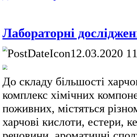
Лабораторні дослідженн
12.03.2020 1
До складу більшості харчо
комплекс хімічних компонен
поживних, містяться різно
харчові кислоти, естери, к
речовини, ароматичні сполу