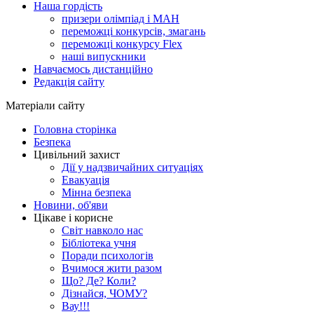
Наша гордість
призери олімпіад і МАН
переможці конкурсів, змагань
переможці конкурсу Flex
наші випускники
Навчаємось дистанційно
Редакція сайту
Матеріали сайту
Головна сторінка
Безпека
Цивільний захист
Дії у надзвичайних ситуаціях
Евакуація
Мінна безпека
Новини, об'яви
Цікаве і корисне
Світ навколо нас
Бібліотека учня
Поради психологів
Вчимося жити разом
Що? Де? Коли?
Дізнайся, ЧОМУ?
Вау!!!