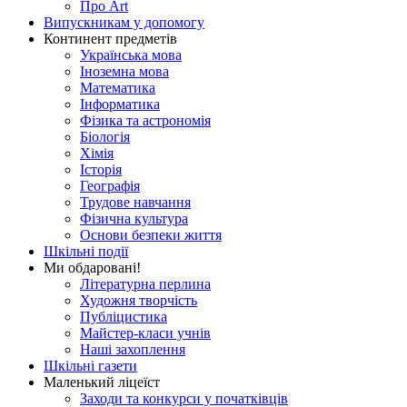
Про Art
Випускникам у допомогу
Континент предметів
Українська мова
Іноземна мова
Математика
Інформатика
Фізика та астрономія
Біологія
Хімія
Історія
Географія
Трудове навчання
Фізична культура
Основи безпеки життя
Шкільні події
Ми обдаровані!
Літературна перлина
Художня творчість
Публіцистика
Майстер-класи учнів
Наші захоплення
Шкільні газети
Маленький ліцеїст
Заходи та конкурси у початківців