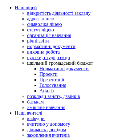
Наш ліцей
відкритість діяльності закладу
адреса ліцею
символіка ліцею
статут ліцею
організація навчання
річні звіти
нормативні документи
виховна робота
гуртки, студії, секції
шкільний громадський бюджет
Нормативні документи
Проєкти
Презентації
Голосування
Аналіз
розклади занять, дзвінків
батькам
Змішане навчання
Наші вчителі
кафедри
вчителю у допомогу
ділимось досвідом
захоплення вчителів