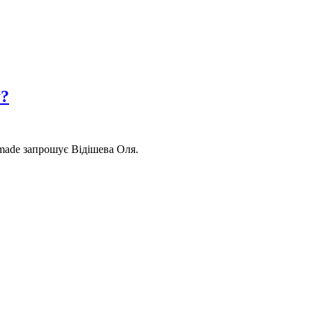
у?
made запрошує Відішева Оля.