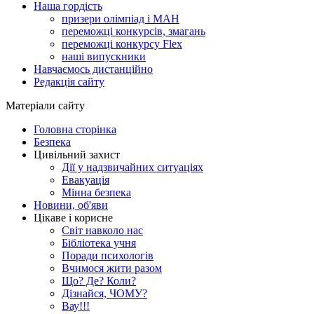
Наша гордість
призери олімпіад і МАН
переможці конкурсів, змагань
переможці конкурсу Flex
наші випускники
Навчаємось дистанційно
Редакція сайту
Матеріали сайту
Головна сторінка
Безпека
Цивільний захист
Дії у надзвичайних ситуаціях
Евакуація
Мінна безпека
Новини, об'яви
Цікаве і корисне
Світ навколо нас
Бібліотека учня
Поради психологів
Вчимося жити разом
Що? Де? Коли?
Дізнайся, ЧОМУ?
Вау!!!