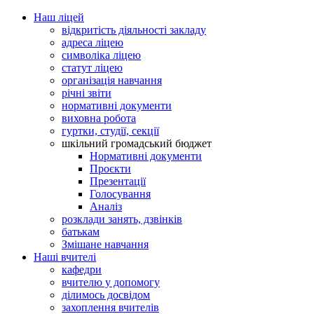
Наш ліцей
відкритість діяльності закладу
адреса ліцею
символіка ліцею
статут ліцею
організація навчання
річні звіти
нормативні документи
виховна робота
гуртки, студії, секції
шкільний громадський бюджет
Нормативні документи
Проєкти
Презентації
Голосування
Аналіз
розклади занять, дзвінків
батькам
Змішане навчання
Наші вчителі
кафедри
вчителю у допомогу
ділимось досвідом
захоплення вчителів