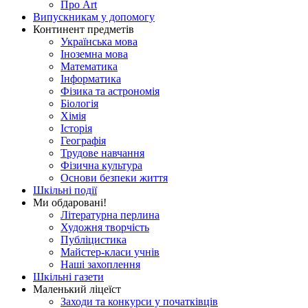
Про Art
Випускникам у допомогу
Континент предметів
Українська мова
Іноземна мова
Математика
Інформатика
Фізика та астрономія
Біологія
Хімія
Історія
Географія
Трудове навчання
Фізична культура
Основи безпеки життя
Шкільні події
Ми обдаровані!
Літературна перлина
Художня творчість
Публіцистика
Майстер-класи учнів
Наші захоплення
Шкільні газети
Маленький ліцеїст
Заходи та конкурси у початківців