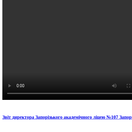
Звіт директора Запорізького академічного ліцею №107 Запор