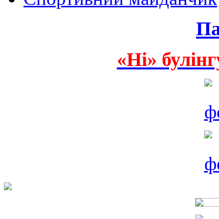
Па
«Ні» булінг