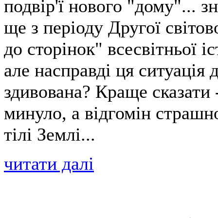
подвір'ї нового "дому"... 
ще з періоду Другої світов
до сторінок" всесвітньої і
але насправді ця ситуація 
здивована? Краще сказати 
минуло, а відгомін страшн
тілі Землі...
читати далі