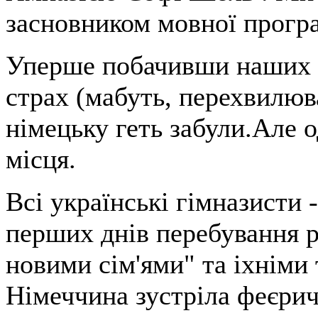
засновником мовної прогр
Уперше побачивши наших п
страх (мабуть, перехвилюв
німецьку геть забули.Але о
місця.
Всі українські гімназисти 
перших днiв перебування 
новими сім'ями" та iхнiми
Німеччина зустріла феєрич