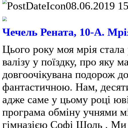
08.06.2019 1
Чечель Рената, 10-A. Мрі
Цього року моя мрія стала
валізу у поїздку, про яку м
довгоочікувана подорож до
фантастичною. Нам, десят
адже саме у цьому році юві
програма обміну учнями м
гімназією Софі Шоль . Ми 