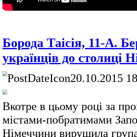
Борода Таісія, 11-А. Б
українців до столиці 
20.10.2015 1
Вкотре в цьому році за п
містами-побратимами Запо
Німеччини вирушила група