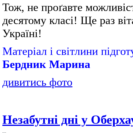
Тож, не проґавте можливіст
десятому класі! Ще раз ві
Україні!
Матеріал і світлини підго
Бердник Марина
дивитись фото
Незабутні дні у Оберха