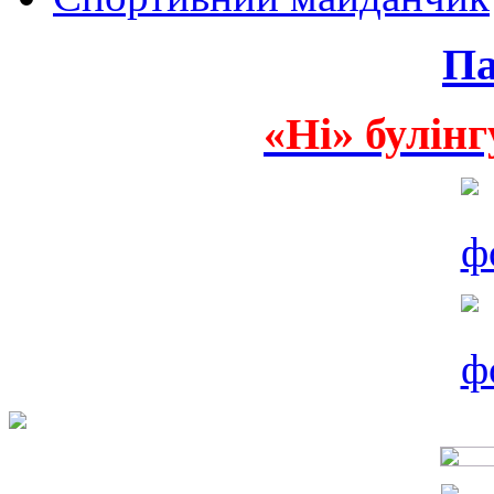
Па
«Ні» булінг