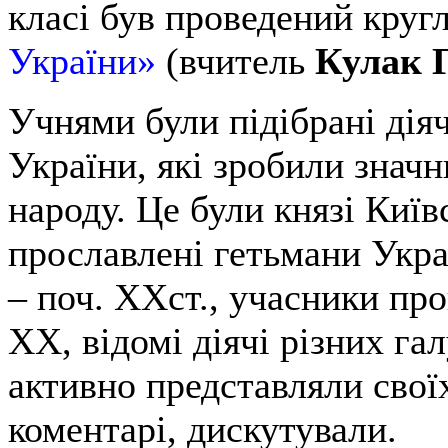
класі був проведений круг
України»
(вчитель
Кулак 
Учнями були підібрані діячі
України, які зробили значн
народу. Це були князі Київ
прославлені гетьмани Укра
– поч. ХХст., учасники пр
ХХ, відомі діячі різних га
активно представляли свої
коментарі, дискутували.