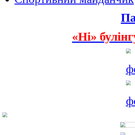
Па
«Ні» булінг