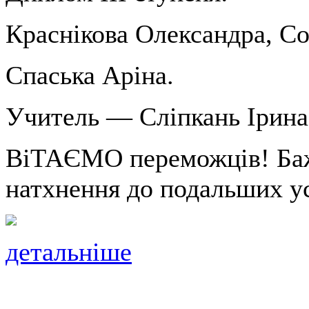
Краснікова Олександра, Со
Спаська Аріна.
Учитель — Сліпкань Ірина
ВіТАЄМО переможців! Баж
натхнення до подальших ус
детальніше