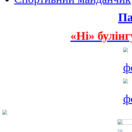
Па
«Ні» булінг