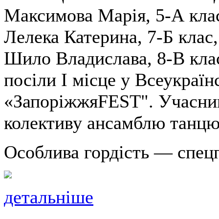
Максимова Марія, 5-А клас,
Лелека Катерина, 7-Б клас,
Шило Владислава, 8-В клас
посіли І місце у Всеукраїн
«ЗапоріжжяFEST". Учасниц
колективу ансамблю танцю 
Особлива гордість — спецп
детальніше