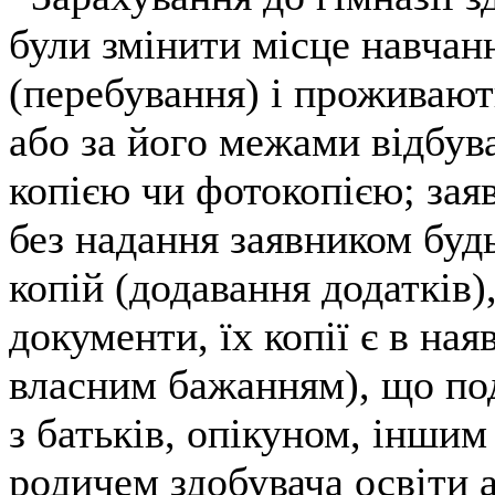
були змінити місце навчан
(перебування) і проживают
або за його межами відбува
копією чи фотокопією; заяв
без надання заявником будь
копій (додавання додатків),
документи, їх копії є в ная
власним бажанням), що под
з батьків, опікуном, інши
родичем здобувача освіти 