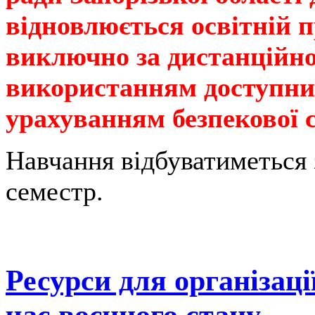
відновлюється освітній п
виключно за дистанційн
використанням доступни
урахуванням безпекової с
Навчання відбуватиметься з
семестр.
Ресурси для організаці
час воєнного стану