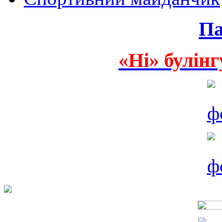
Па
«Ні» булінг