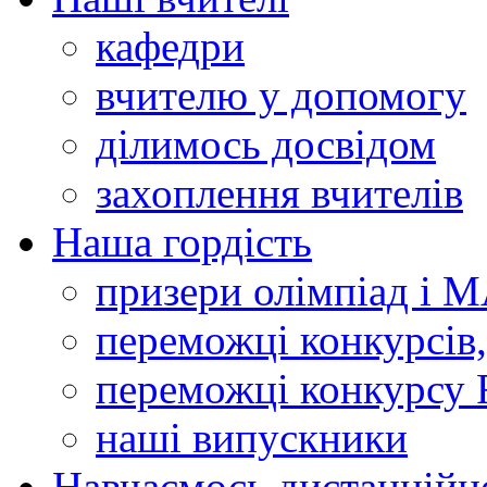
кафедри
вчителю у допомогу
ділимось досвідом
захоплення вчителів
Наша гордість
призери олімпіад і 
переможці конкурсів,
переможці конкурсу 
наші випускники
Навчаємось дистанційн