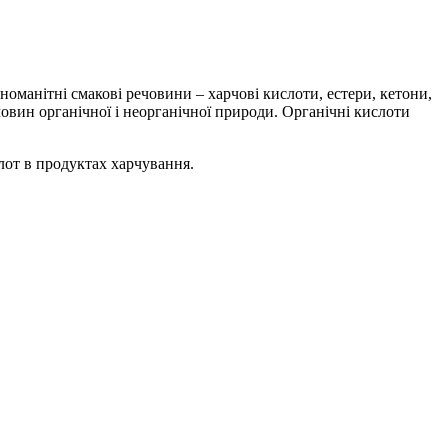
номанітні смакові речовини – харчові кислоти, естери, кетони,
човин органічної і неорганічної природи. Органічні кислоти
лот в продуктах харчування.