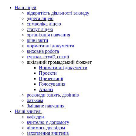
Наш ліцей
відкритість діяльності закладу
адреса ліцею
символіка ліцею
статут ліцею
організація навчання
річні звіти
нормативні документи
виховна робота
гуртки, студії, секції
шкільний громадський бюджет
Нормативні документи
Проєкти
Презентації
Голосування
Аналіз
розклади занять, дзвінків
батькам
Змішане навчання
Наші вчителі
кафедри
вчителю у допомогу
ділимось досвідом
захоплення вчителів