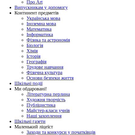
Про Art
Випускникам у допомогу
Континент предметів
Українська мова
Іноземна мова
Математика
Інформатика
Фізика та астрономія
Біологія
Хімія
Історія
Географія
Трудове навчання
Фізична культура
Основи безпеки життя
Шкільні події
Ми обдаровані!
Літературна перлина
Художня творчість
Публіцистика
Майстер-класи учнів
Наші захоплення
Шкільні газети
Маленький ліцеїст
Заходи та конкурси у початківців