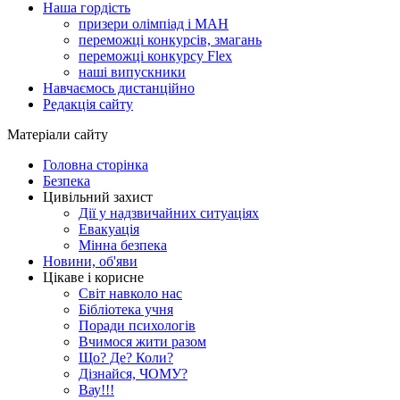
Наша гордість
призери олімпіад і МАН
переможці конкурсів, змагань
переможці конкурсу Flex
наші випускники
Навчаємось дистанційно
Редакція сайту
Матеріали сайту
Головна сторінка
Безпека
Цивільний захист
Дії у надзвичайних ситуаціях
Евакуація
Мінна безпека
Новини, об'яви
Цікаве і корисне
Світ навколо нас
Бібліотека учня
Поради психологів
Вчимося жити разом
Що? Де? Коли?
Дізнайся, ЧОМУ?
Вау!!!