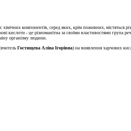
 хімічних компонентів, серед яких, крім поживних, містяться різ
ові кислоти - це різноманітна за своїми властивостями група ре
бміну організму людини.
 (вчитель
Гостищева Аліна Ігорівна
) на виявлення харчових кис