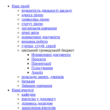
Наш ліцей
відкритість діяльності закладу
адреса ліцею
символіка ліцею
статут ліцею
організація навчання
річні звіти
нормативні документи
виховна робота
гуртки, студії, секції
шкільний громадський бюджет
Нормативні документи
Проєкти
Презентації
Голосування
Аналіз
розклади занять, дзвінків
батькам
Змішане навчання
Наші вчителі
кафедри
вчителю у допомогу
ділимось досвідом
захоплення вчителів