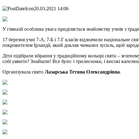
20.03.2021 14:06
У гімназії особлива увага приділяється знайомству учнів з тр
17 березня учні 7-А, 7-Б і 7-Г класів відзначили національне свя
покровителем Ірландії, який доклав чималих зусиль, щоб зарод
Діти підібрали вбрання у традиційному кольорі свята – зелено
собі уявити? Знайшли! Все було: і трилисники, і високі капелюш
Організувала свято
Лазарська Тетяна Олександрівна
.