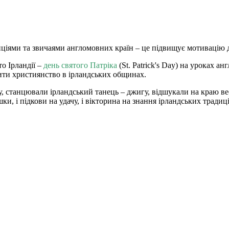
адиціями та звичаями англомовних країн – це підвищує мотивацію
то Ірландії –
день святого Патріка
(St. Patrick's Day) на уроках а
ити християнство в ірландських общинах.
му, станцювали ірландський танець – джигу, відшукали на краю в
ки, і підкови на удачу, і вікторина на знання ірландських традиц