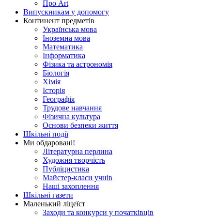
Про Art
Випускникам у допомогу
Континент предметів
Українська мова
Іноземна мова
Математика
Інформатика
Фізика та астрономія
Біологія
Хімія
Історія
Географія
Трудове навчання
Фізична культура
Основи безпеки життя
Шкільні події
Ми обдаровані!
Літературна перлина
Художня творчість
Публіцистика
Майстер-класи учнів
Наші захоплення
Шкільні газети
Маленький ліцеїст
Заходи та конкурси у початківців