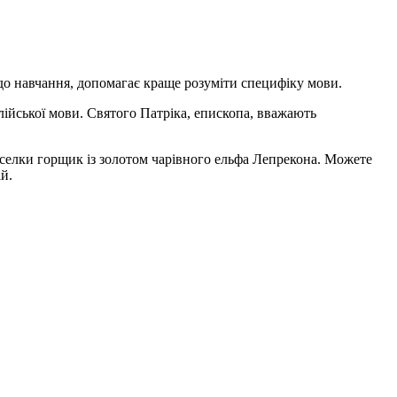
 до навчання, допомагає краще розуміти специфіку мови.
нглійської мови. Святого Патріка, епископа, вважають
еселки горщик із золотом чарівного ельфа Лепрекона. Можете
ій.