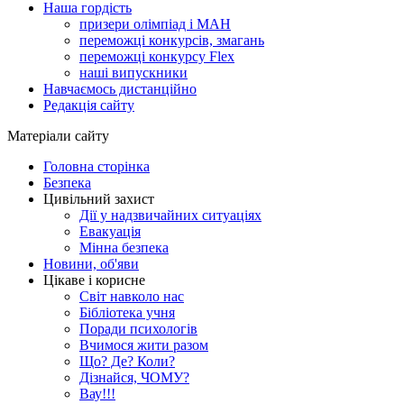
Наша гордість
призери олімпіад і МАН
переможці конкурсів, змагань
переможці конкурсу Flex
наші випускники
Навчаємось дистанційно
Редакція сайту
Матеріали сайту
Головна сторінка
Безпека
Цивільний захист
Дії у надзвичайних ситуаціях
Евакуація
Мінна безпека
Новини, об'яви
Цікаве і корисне
Світ навколо нас
Бібліотека учня
Поради психологів
Вчимося жити разом
Що? Де? Коли?
Дізнайся, ЧОМУ?
Вау!!!