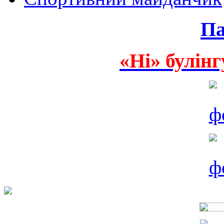
Па
«Ні» булінг