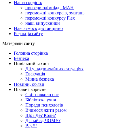
Наша гордість
призери олімпіад і МАН
переможці конкурсів, змагань
переможці конкурсу Flex
наші випускники
Навчаємось дистанційно
Редакція сайту
Матеріали сайту
Головна сторінка
Безпека
Цивільний захист
Дії у надзвичайних ситуаціях
Евакуація
Мінна безпека
Новини, об'яви
Цікаве і корисне
Світ навколо нас
Бібліотека учня
Поради психологів
Вчимося жити разом
Що? Де? Коли?
Дізнайся, ЧОМУ?
Вау!!!