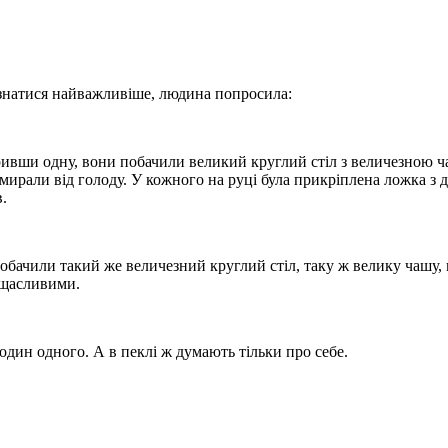
знатися найважливіше, людина попросила:
дкривши одну, вони побачили великий круглий стіл з величезною 
 вмирали від голоду. У кожного на руці була прикріплена ложка з
.
побачили такий же величезний круглий стіл, таку ж велику чашу,
 щасливими.
 один одного. А в пеклі ж думають тільки про себе.