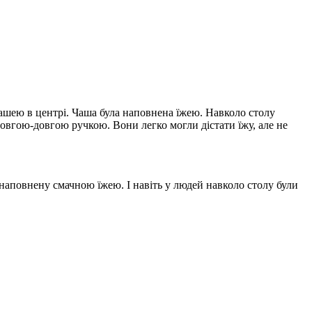
чашею в центрі. Чаша була наповнена їжею. Навколо столу
 довгою-довгою ручкою. Вони легко могли дістати їжу, але не
 наповнену смачною їжею. І навіть у людей навколо столу були