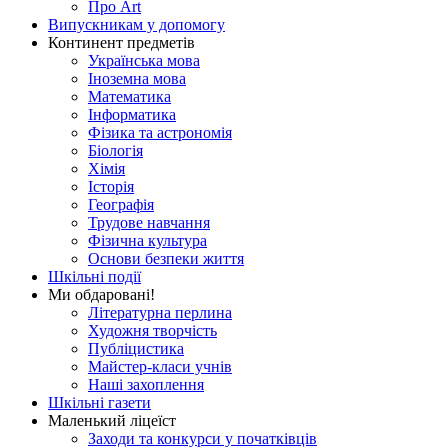
Про Art
Випускникам у допомогу
Континент предметів
Українська мова
Іноземна мова
Математика
Інформатика
Фізика та астрономія
Біологія
Хімія
Історія
Географія
Трудове навчання
Фізична культура
Основи безпеки життя
Шкільні події
Ми обдаровані!
Літературна перлина
Художня творчість
Публіцистика
Майстер-класи учнів
Наші захоплення
Шкільні газети
Маленький ліцеїст
Заходи та конкурси у початківців