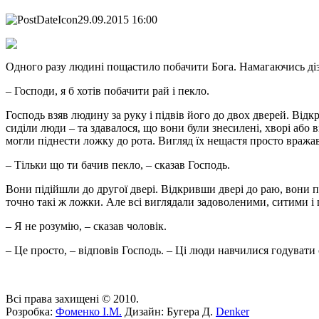
29.09.2015 16:00
Одного разу людині пощастило побачити Бога. Намагаючись ді
– Господи, я б хотів побачити рай і пекло.
Господь взяв людину за руку і підвів його до двох дверей. Ві
сиділи люди – та здавалося, що вони були знесилені, хворі або
могли піднести ложку до рота. Вигляд їх нещастя просто вражав
– Тільки що ти бачив пекло, – сказав Господь.
Вони підійшли до другої двері. Відкривши двері до раю, вони 
точно такі ж ложки. Але всі виглядали задоволеними, ситими і
– Я не розумію, – сказав чоловік.
– Це просто, – відповів Господь. – Ці люди навчилися годувати
Всі права захищені © 2010.
Розробка:
Фоменко І.М.
Дизайн: Бугера Д.
Denker