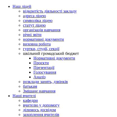
Наш ліцей
відкритість діяльності закладу
адреса ліцею
символіка ліцею
статут ліцею
організація навчання
річні звіти
нормативні документи
виховна робота
гуртки, студії, секції
шкільний громадський бюджет
Нормативні документи
Проєкти
Презентації
Голосування
Аналіз
розклади занять, дзвінків
батькам
Змішане навчання
Наші вчителі
кафедри
вчителю у допомогу
ділимось досвідом
захоплення вчителів