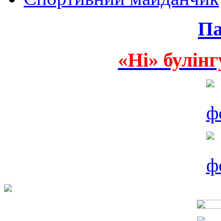
Па
«Ні» булінг