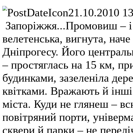
21.10.2010 1
Запоріжжя...Промовиш – і 
велетенська, вигнута, наче
Дніпрогесу. Його централь
– простяглась на 15 км, п
будинками, зазеленіла дер
квітками. Вражають й інші
міста. Куди не глянеш – вс
повітряний порти, універма
сквери й парки – не перелі