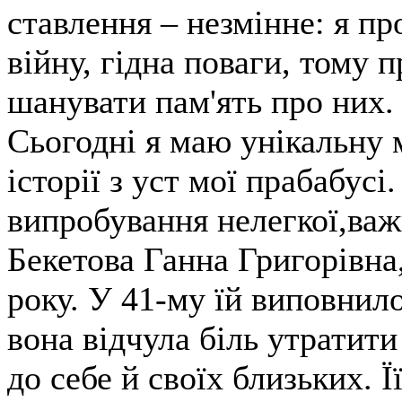
ставлення – незмінне: я пр
війну, гідна поваги, тому 
шанувати пам'ять про них.
Сьогодні я маю унікальну 
історії з уст мої прабабус
випробування нелегкої,важ
Бекетова Ганна Григорівна
року. У 41-му їй виповни
вона відчула біль утратит
до себе й своїх близьких. Ї