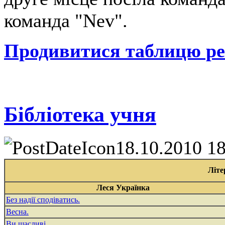
команда "Nev".
Продивитися таблицю рез
Бібліотека учня
18.10.2010 1
Літе
Леся Українка
Без надії сподіватись.
Весна.
Ви щасливі.