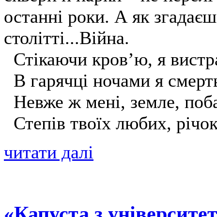
останні роки. А як згадає
столітті...Війна.
Стікаючи кров’ю, я вистр
В гарячці ночами я смерт
Невже ж мені, земле, поба
Степів твоїх любих, річок
читати далі
«Капуста з університе