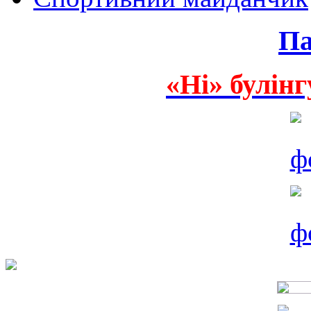
Па
«Ні» булінг