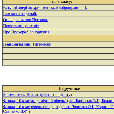
по 9 класу:
Вступні двері до християнської добронравності.
Їхав козак за дунай.
Оповідання про Прохора.
Повість минулих літ.
Про Прохора Чорнорижця.
Іван Багряний.
Тигролови.
Підручники
Математика, 10 клас (рівень стандарту)
Фізика, 10 клас(академічний рівень) (авт. Бар'яхтар В.Г., Божин
Фізика, 10 клас(рівень стандарту) (авт. Ляшенко О.І., Коршак Є
Савченко В.Ф.)