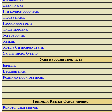
Давня казка.
І ти колись боролась.
Лісова пісня.
Промінням грала.
Тиша морська.
Усі говорять.
Хвиля.
Хотіла б я піснею стати.
Як дитиною, бувало.
Усна народна творчість
Балади.
Весільні пісні.
Родинно-побутові пісні.
Григорій Квітка-Основ'яненко.
Конотопська відьма.