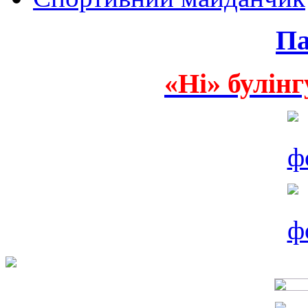
Па
«Ні» булінг