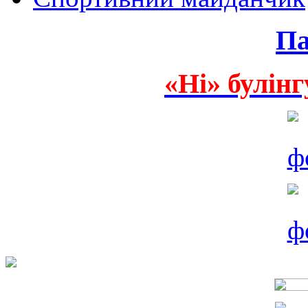
Па
«Ні» булінг