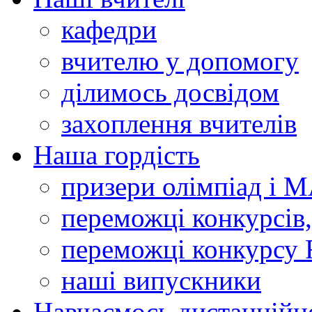
кафедри
вчителю у допомогу
ділимось досвідом
захоплення вчителів
Наша гордість
призери олімпіад і 
переможці конкурсів,
переможці конкурсу 
наші випускники
Навчаємось дистанційн