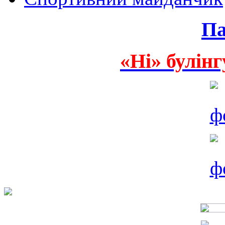
Па
«Ні» булінг