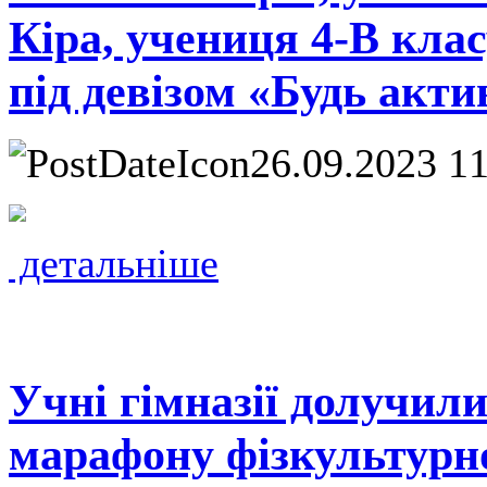
Кіра, учениця 4-В кла
під девізом «Будь акти
26.09.2023 1
детальніше
Учні гімназії долучил
марафону фізкультурно