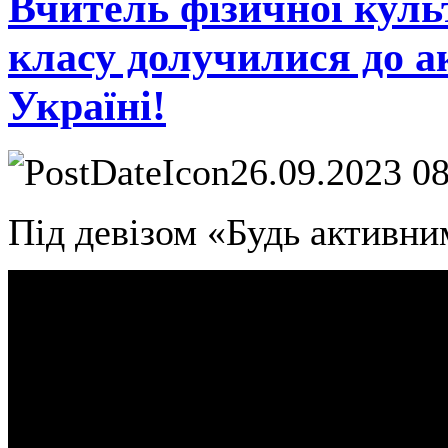
Вчитель фізичної куль
класу долучилися до 
Україні!
26.09.2023 0
Під девізом «Будь активни