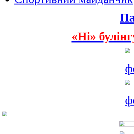
Па
«Ні» булінг