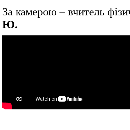
За камерою – вчитель фіз
Ю.