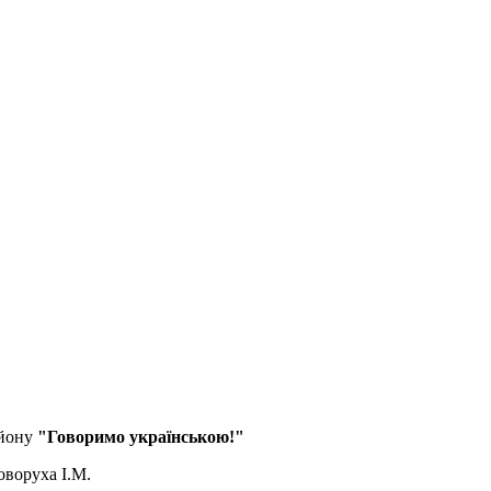
айону
"Говоримо українською!"
оворуха І.М.