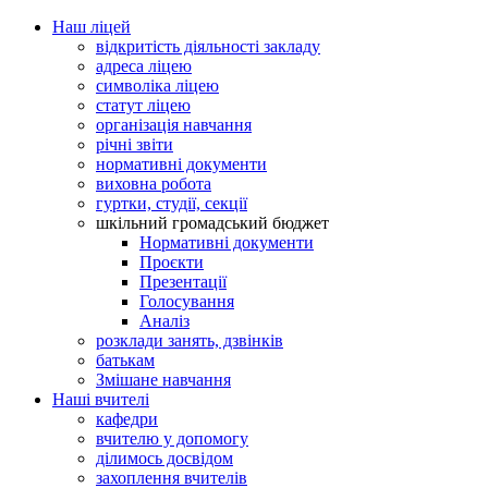
Наш ліцей
відкритість діяльності закладу
адреса ліцею
символіка ліцею
статут ліцею
організація навчання
річні звіти
нормативні документи
виховна робота
гуртки, студії, секції
шкільний громадський бюджет
Нормативні документи
Проєкти
Презентації
Голосування
Аналіз
розклади занять, дзвінків
батькам
Змішане навчання
Наші вчителі
кафедри
вчителю у допомогу
ділимось досвідом
захоплення вчителів