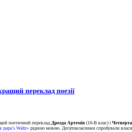
кращий переклад поезії
ращий поетичний переклад
Дрозда Артемія
(10-В клас) і
Четверта
 papaʹs Waltz»
рідною мовою. Десятикласники спробували власні 