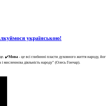
пілкуймося українською!
ще. ✔️
Мова
- це всі глибинні пласти духовного життя народу, його
 і мисленнєва діяльність народу" (Олесь Гончар).