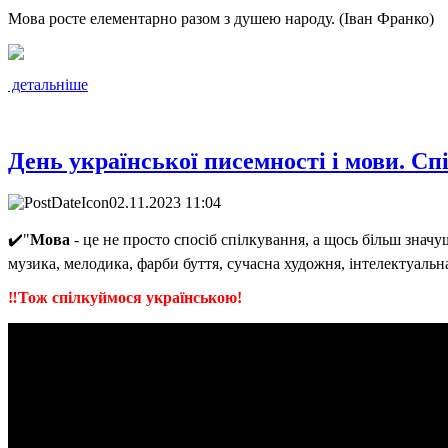
Мова росте елементарно разом з душею народу. (Іван Франко)
детальніше
День української писемності і мови. C
02.11.2023 11:04
✔️"
Мова
- це не просто спосіб спілкування, а щось більш значу
музика, мелодика, фарби буття, сучасна художня, інтелектуальна
‼️Тож спілкуймося українською!