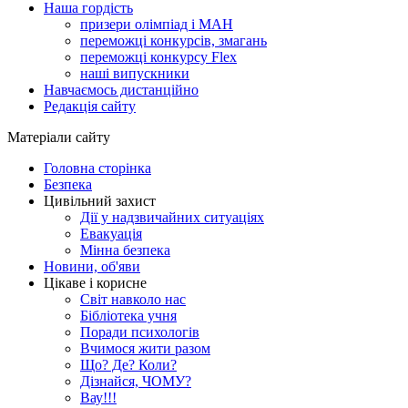
Наша гордість
призери олімпіад і МАН
переможці конкурсів, змагань
переможці конкурсу Flex
наші випускники
Навчаємось дистанційно
Редакція сайту
Матеріали сайту
Головна сторінка
Безпека
Цивільний захист
Дії у надзвичайних ситуаціях
Евакуація
Мінна безпека
Новини, об'яви
Цікаве і корисне
Світ навколо нас
Бібліотека учня
Поради психологів
Вчимося жити разом
Що? Де? Коли?
Дізнайся, ЧОМУ?
Вау!!!