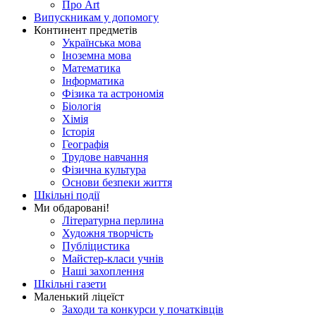
Про Art
Випускникам у допомогу
Континент предметів
Українська мова
Іноземна мова
Математика
Інформатика
Фізика та астрономія
Біологія
Хімія
Історія
Географія
Трудове навчання
Фізична культура
Основи безпеки життя
Шкільні події
Ми обдаровані!
Літературна перлина
Художня творчість
Публіцистика
Майстер-класи учнів
Наші захоплення
Шкільні газети
Маленький ліцеїст
Заходи та конкурси у початківців