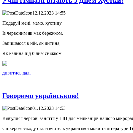
Учні гімназії вітають з Днем Хустки!
12.12.2023 14:55
Подаруй мені, мамо, хустину
Із червоним як мак бережком.
Запишаюся в ній, як дитина,
Як калина під білим сніжком.
дивитись далі
Говоримо українською!
01.12.2023 14:53
Відбулися чергові заняття у ТІЦ для мешканців нашого мікрор
Спікером заходу стала вчитель української мови та літератури Г