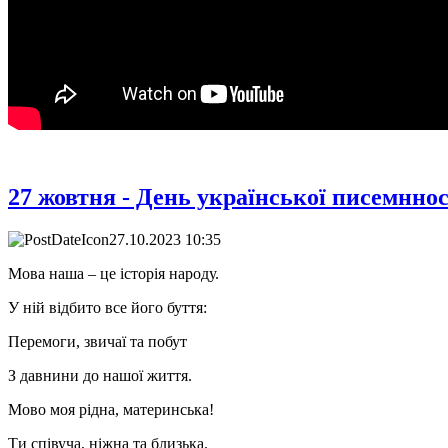
27 жовтня - День української писемннос
27.10.2023 10:35
Мова наша – це історія народу.
У ній відбито все його буття:
Перемоги, звичаї та побут
З давнини до нашої життя.
Мово моя рідна, материнська!
Ти співуча, ніжна та близька.