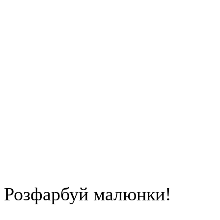
Розфарбуй малюнки!