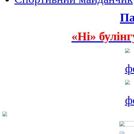
Па
«Ні» булінг