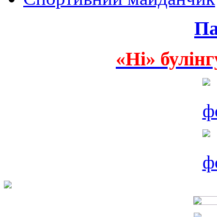
Па
«Ні» булінг