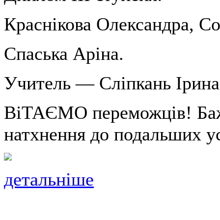
Краснікова Олександра, Со
Спаська Аріна.
Учитель — Сліпкань Ірина
ВіТАЄМО переможців! Баж
натхнення до подальших ус
детальніше