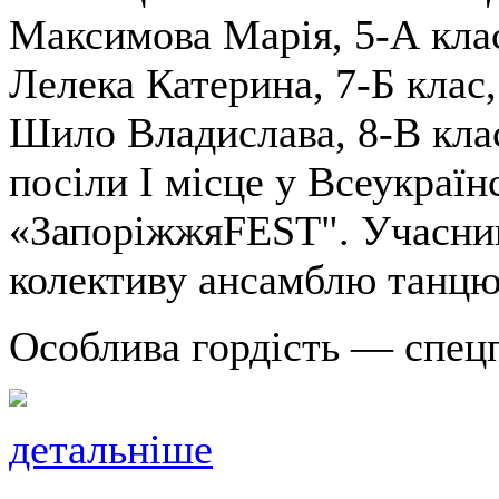
Максимова Марія, 5-А клас,
Лелека Катерина, 7-Б клас,
Шило Владислава, 8-В клас
посіли І місце у Всеукраїн
«ЗапоріжжяFEST". Учасниц
колективу ансамблю танцю 
Особлива гордість — спецп
детальніше