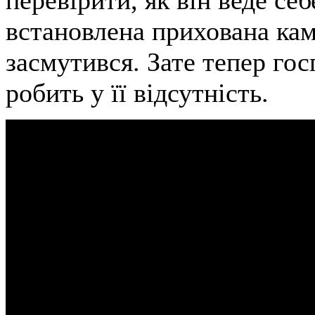
перевірити, як він веде себ
встановлена прихована кам
засмутився. Зате тепер гос
робить у її відсутність.