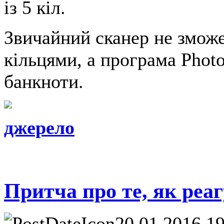
із 5 кіл.
Звичайний сканер не зможе
кільцями, а програма Phot
банкноти.
джерело
Притча про те, як реаг
20.01.2016 1