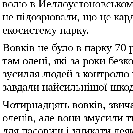
волю в Йеллоустоновському
не підозрювали, що це кар
екосистему парку.
Вовків не було в парку 70 
там олені, які за роки без
зусилля людей з контролю 
завдали найсильнішої шкод
Чотирнадцять вовків, звича
оленів, але вони змусили 
для пасовищ і уникати деяк