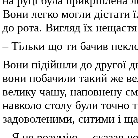
на руці була прикріплена 
Вони легко могли дістати ї
до рота. Вигляд їх нещастя
– Тільки що ти бачив пекло
Вони підійшли до другої д
вони побачили такий же ве
велику чашу, наповнену см
навколо столу були точно т
задоволеними, ситими і щ
– Я не розумію, – сказав чо