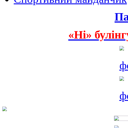
Па
«Ні» булінг