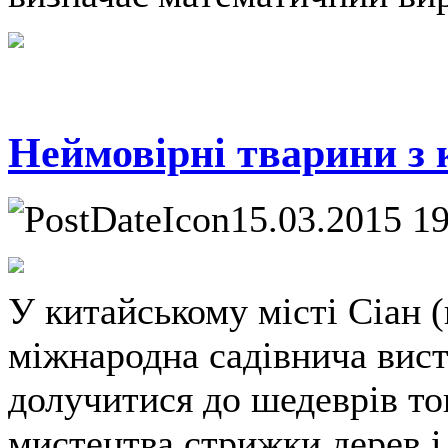
Неймовірні тварини з к
15.03.2015 1
У китайському місті Сіан 
міжнародна садівнича виста
долучитися до шедеврів то
мистецтва стрижки дерев і 