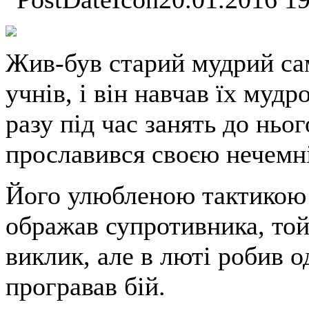
Жив-був старий мудрий сам
учнів, і він навчав їх муд
разу під час занять до ньо
прославився своєю нечемні
Його улюбленою тактикою 
ображав супротивника, той
виклик, але в люті робив о
програвав бій.