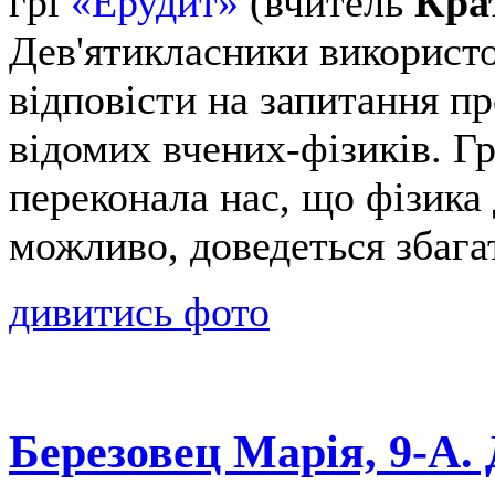
грі
«Ерудит»
(вчитель
Кра
Дев'ятикласники використо
відповісти на запитання пр
відомих вчених-фізиків. Гр
переконала нас, що фізика
можливо, доведеться збага
дивитись фото
Березовец Марія, 9-А.