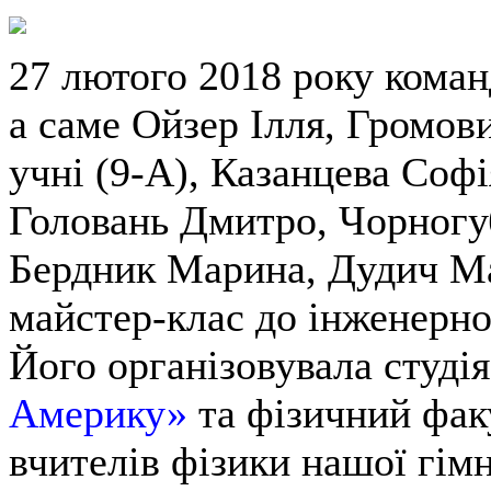
27 лютого 2018 року коман
а саме Ойзер Ілля, Громов
учні (9-А), Казанцева Софі
Головань Дмитро, Чорногу
Бердник Марина, Дудич Ма
майстер-клас до інженерн
Його організовувала студі
Америку»
та фізичний фак
вчителів фізики нашої гім