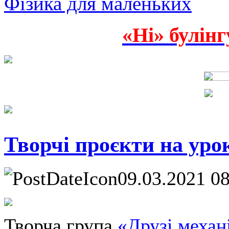
Фізика для маленьких
«Ні» булінг
Творчі проєкти на уро
09.03.2021 0
Творча група
«Друзі меха