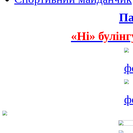
Па
«Ні» булінг