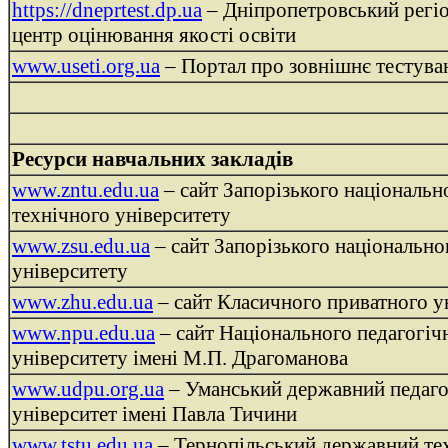
https://dneprtest.dp.ua
– Дніпропетровський регі
центр оцінювання якості освіти
www.useti.org.ua
– Портал про зовнішнє тестува
Ресурси навчальних закладів
www.zntu.edu.ua
– сайт Запорізького національн
технічного університету
www.zsu.edu.ua
– сайт Запорізького національно
університету
www.zhu.edu.ua
– сайт Класичного приватного у
www.npu.edu.ua
– сайт Національного педагогіч
університету імені М.П. Драгоманова
www.udpu.org.ua
– Уманський державний педаго
університет імені Павла Тичини
www.tstu.edu.ua
– Тернопільський державний те