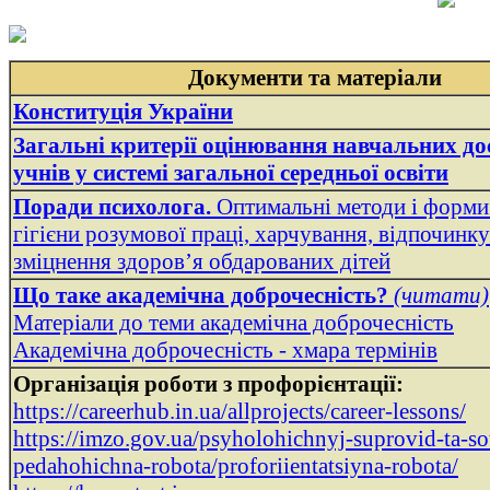
Документи та матеріали
Конституція України
Загальні критерії оцінювання навчальних до
учнів у системі загальної середньої освіти
Поради психолога.
Оптимальні методи і форми 
гігієни розумової праці, харчування, відпочинку
зміцнення здоров’я обдарованих дітей
Що таке академічна доброчесність?
(читати)
Матеріали до теми академічна доброчесність
Академічна доброчесність - хмара термінів
Організація роботи з профорієнтації:
https://careerhub.in.ua/allprojects/career-lessons/
https://imzo.gov.ua/psyholohichnyj-suprovid-ta-so
pedahohichna-robota/proforiientatsiyna-robota/