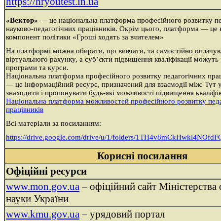
https://hryoutest.in.ua
«Вектор»
— це національна платформа професійного розвитку пе
науково-педагогічних працівників. Окрім цього, платформа — це
компонент політики «Гроші ходять за вчителем»
На платформі можна обирати, що вивчати, та самостійно оплачув
віртуального рахунку, а суб’єкти підвищення кваліфікації можут
програми та курси.
Національна платформа професійного розвитку педагогічних пра
— це інформаційний ресурс, призначений для взаємодії між: Тут 
знаходити і пропонувати будь-які можливості підвищення кваліфік
Національна платформа можливостей професійного розвитку пед
працівників
Всі матеріали за посиланням:
https://drive.google.com/drive/u/1/folders/1TH4v8mCkHwkl4NOf
Корисні посилання
Офіційні ресурси
www.mon.gov.ua
– офіційний сайт Міністерства о
науки України
www.kmu.gov.ua
– урядовий портал