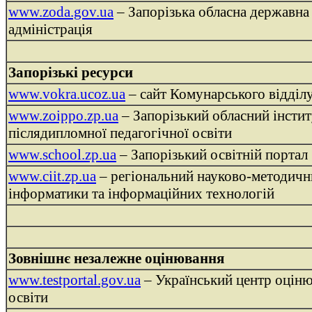
www.zoda.gov.ua
– Запорізька обласна державна
адміністрація
Запорізькі ресурси
www.vokra.ucoz.ua
– сайт Комунарського відділу
www.zoippo.zp.ua
– Запорізький обласний інстит
післядипломної педагогічної освіти
www.school.zp.ua
– Запорізький освітній портал
www.ciit.zp.ua
– регіональний науково-методичн
інформатики та інформаційних технологій
Зовнішнє незалежне оцінювання
www.testportal.gov.ua
– Український центр оціню
освіти