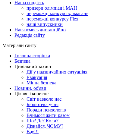
Наша гордість
призери олімпіад і МАН
переможці конкурсів, змагань
переможці конкурсу Flex
наші випускники
Навчаємось дистанційно
Редакція сайту
Матеріали сайту
Головна сторінка
Безпека
Цивільний захист
Дії у надзвичайних ситуаціях
Евакуація
Мінна безпека
Новини, об'яви
Цікаве і корисне
Світ навколо нас
Бібліотека учня
Поради психологів
Вчимося жити разом
Що? Де? Коли?
Дізнайся, ЧОМУ?
Вау!!!