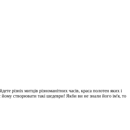
ете різніх митців різноманітних часів, краса полотен яких і
 йому створювати такі шедеври! Якби ви не знали його ім'я, то