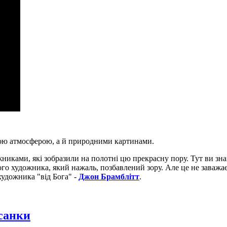
ною атмосферою, а й природними картинами.
иками, які зобразили на полотні цю прекрасну пору. Тут ви знайд
го художника, який нажаль, позбавлений зору. Але це не заважає
художника "від Бога" -
Джон Брамблітт
.
исанки