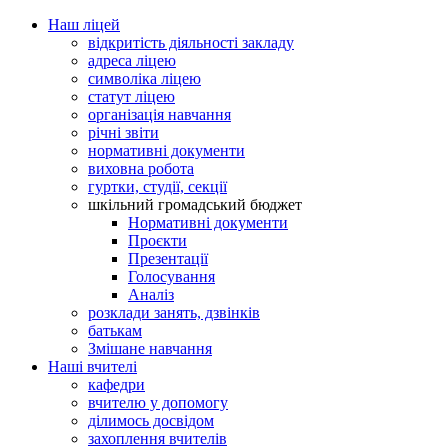
Наш ліцей
відкритість діяльності закладу
адреса ліцею
символіка ліцею
статут ліцею
організація навчання
річні звіти
нормативні документи
виховна робота
гуртки, студії, секції
шкільний громадський бюджет
Нормативні документи
Проєкти
Презентації
Голосування
Аналіз
розклади занять, дзвінків
батькам
Змішане навчання
Наші вчителі
кафедри
вчителю у допомогу
ділимось досвідом
захоплення вчителів