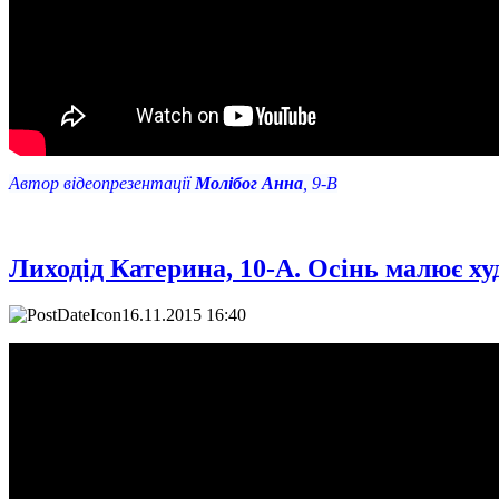
Автор відеопрезентації
Молібог Анна
, 9-В
Лиходід Катерина, 10-А. Осінь малює ху
16.11.2015 16:40