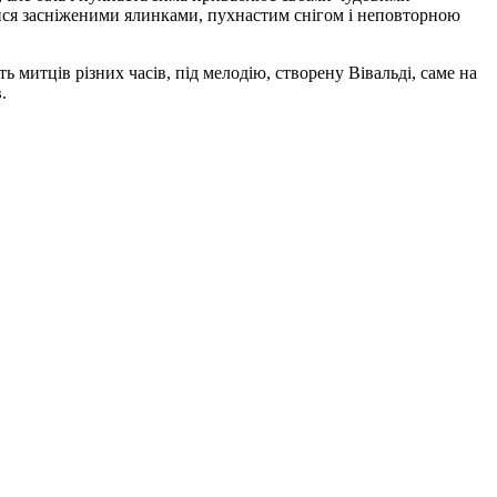
тися засніженими ялинками, пухнастим снігом і неповторною
 митців різних часів, під мелодію, створену Вівальді, саме на
.