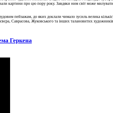
ювали картини про цю пору року. Завдяки ним світ може милува
удовим пейзажам, до яких доклали чимало зусиль велика кількість
лєвєра, Саврасова, Жуковського та інших талановитих художників
ема Геркена