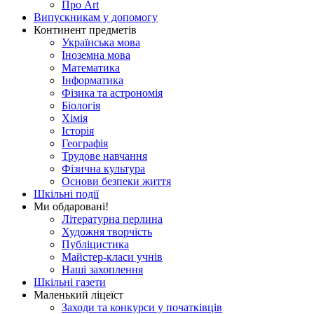
Про Art
Випускникам у допомогу
Континент предметів
Українська мова
Іноземна мова
Математика
Інформатика
Фізика та астрономія
Біологія
Хімія
Історія
Географія
Трудове навчання
Фізична культура
Основи безпеки життя
Шкільні події
Ми обдаровані!
Літературна перлина
Художня творчість
Публіцистика
Майстер-класи учнів
Наші захоплення
Шкільні газети
Маленький ліцеїст
Заходи та конкурси у початківців