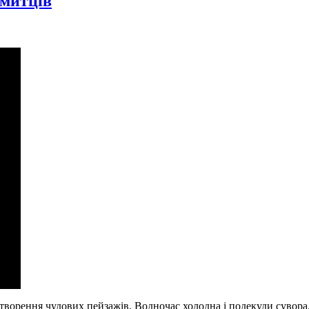
 митців
творення чудових пейзажів. Водночас холодна і подекуди сувора,