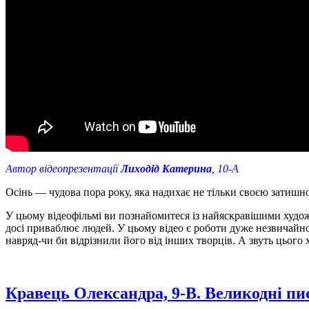
Автор відеопрезентації
Лиходід Катерина
, 10-А
Осінь — чудова пора року, яка надихає не тільки своєю затиш
У цьому відеофільмі ви познайомитеся із найяскравішими художн
досі приваблює людей. У цьому відео є роботи дуже незвичайно
навряд-чи би відрізнили його від інших творців. А звуть цього 
Кравець Олександра, 9-В. Великодні п