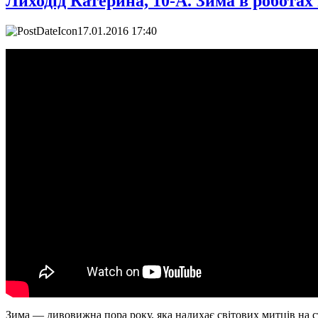
Лиходід Катерина, 10-А. Зима в роботах
17.01.2016 17:40
Зима — дивовижна пора року, яка надихає світових митців на с