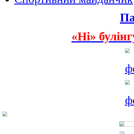
Па
«Ні» булінг