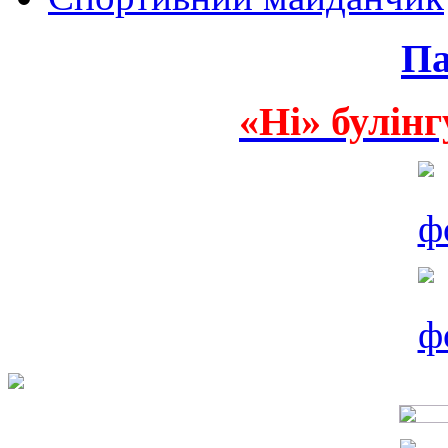
Па
«Ні» булінг