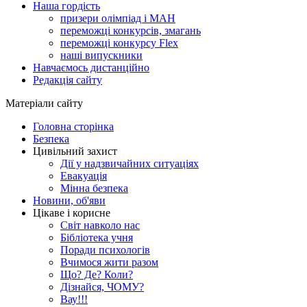
Наша гордість
призери олімпіад і МАН
переможці конкурсів, змагань
переможці конкурсу Flex
наші випускники
Навчаємось дистанційно
Редакція сайту
Матеріали сайту
Головна сторінка
Безпека
Цивільний захист
Дії у надзвичайних ситуаціях
Евакуація
Мінна безпека
Новини, об'яви
Цікаве і корисне
Світ навколо нас
Бібліотека учня
Поради психологів
Вчимося жити разом
Що? Де? Коли?
Дізнайся, ЧОМУ?
Вау!!!