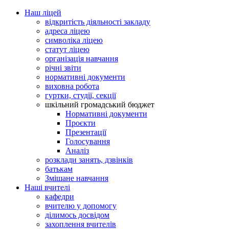
Наш ліцей
відкритість діяльності закладу
адреса ліцею
символіка ліцею
статут ліцею
організація навчання
річні звіти
нормативні документи
виховна робота
гуртки, студії, секції
шкільний громадський бюджет
Нормативні документи
Проєкти
Презентації
Голосування
Аналіз
розклади занять, дзвінків
батькам
Змішане навчання
Наші вчителі
кафедри
вчителю у допомогу
ділимось досвідом
захоплення вчителів