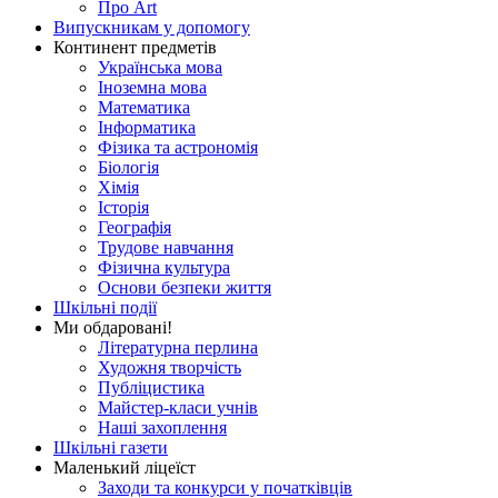
Про Art
Випускникам у допомогу
Континент предметів
Українська мова
Іноземна мова
Математика
Інформатика
Фізика та астрономія
Біологія
Хімія
Історія
Географія
Трудове навчання
Фізична культура
Основи безпеки життя
Шкільні події
Ми обдаровані!
Літературна перлина
Художня творчість
Публіцистика
Майстер-класи учнів
Наші захоплення
Шкільні газети
Маленький ліцеїст
Заходи та конкурси у початківців