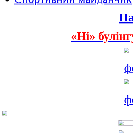
Па
«Ні» булінг