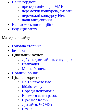
Наша гордість
призери олімпіад і МАН
переможці конкурсів, змагань
переможці конкурсу Flex
наші випускники
Навчаємось дистанційно
Редакція сайту
Матеріали сайту
Головна сторінка
Безпека
Цивільний захист
Дії у надзвичайних ситуаціях
Евакуація
Мінна безпека
Новини, об'яви
Цікаве і корисне
Світ навколо нас
Бібліотека учня
Поради психологів
Вчимося жити разом
Що? Де? Коли?
Дізнайся, ЧОМУ?
Вау!!!