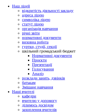
Наш ліцей
відкритість діяльності закладу
адреса ліцею
символіка ліцею
статут ліцею
організація навчання
річні звіти
нормативні документи
виховна робота
гуртки, студії, секції
шкільний громадський бюджет
Нормативні документи
Проєкти
Презентації
Голосування
Аналіз
розклади занять, дзвінків
батькам
Змішане навчання
Наші вчителі
кафедри
вчителю у допомогу
ділимось досвідом
захоплення вчителів