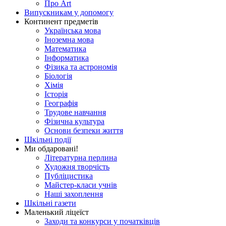
Про Art
Випускникам у допомогу
Континент предметів
Українська мова
Іноземна мова
Математика
Інформатика
Фізика та астрономія
Біологія
Хімія
Історія
Географія
Трудове навчання
Фізична культура
Основи безпеки життя
Шкільні події
Ми обдаровані!
Літературна перлина
Художня творчість
Публіцистика
Майстер-класи учнів
Наші захоплення
Шкільні газети
Маленький ліцеїст
Заходи та конкурси у початківців