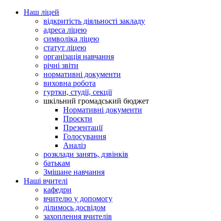
Наш ліцей
відкритість діяльності закладу
адреса ліцею
символіка ліцею
статут ліцею
організація навчання
річні звіти
нормативні документи
виховна робота
гуртки, студії, секції
шкільний громадський бюджет
Нормативні документи
Проєкти
Презентації
Голосування
Аналіз
розклади занять, дзвінків
батькам
Змішане навчання
Наші вчителі
кафедри
вчителю у допомогу
ділимось досвідом
захоплення вчителів