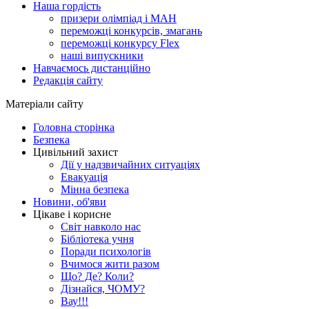
Наша гордість
призери олімпіад і МАН
переможці конкурсів, змагань
переможці конкурсу Flex
наші випускники
Навчаємось дистанційно
Редакція сайту
Матеріали сайту
Головна сторінка
Безпека
Цивільний захист
Дії у надзвичайних ситуаціях
Евакуація
Мінна безпека
Новини, об'яви
Цікаве і корисне
Світ навколо нас
Бібліотека учня
Поради психологів
Вчимося жити разом
Що? Де? Коли?
Дізнайся, ЧОМУ?
Вау!!!