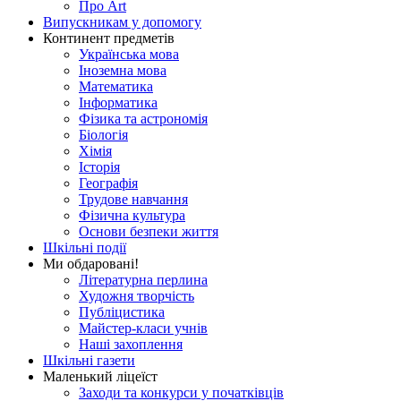
Про Art
Випускникам у допомогу
Континент предметів
Українська мова
Іноземна мова
Математика
Інформатика
Фізика та астрономія
Біологія
Хімія
Історія
Географія
Трудове навчання
Фізична культура
Основи безпеки життя
Шкільні події
Ми обдаровані!
Літературна перлина
Художня творчість
Публіцистика
Майстер-класи учнів
Наші захоплення
Шкільні газети
Маленький ліцеїст
Заходи та конкурси у початківців